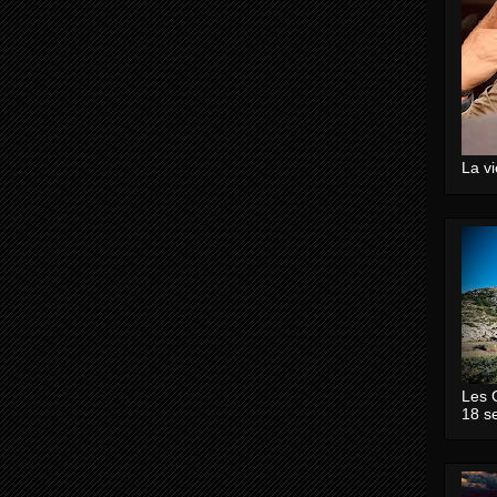
La v
Les 
18 s