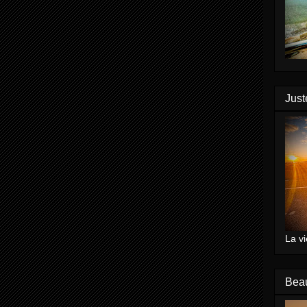
Just
La vi
Bea