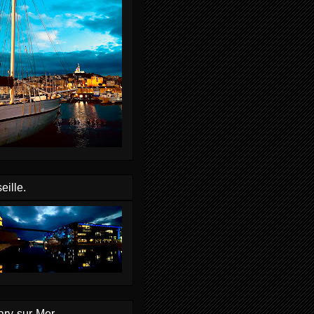
eille.
ry-sur-Mer.