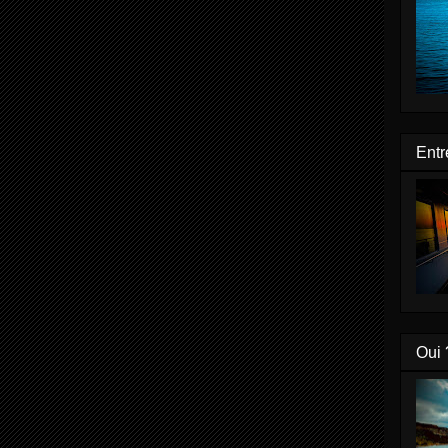
Entr
Oui 