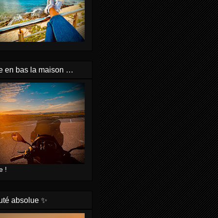
e en bas la maison …
e !
uté absolue ✨