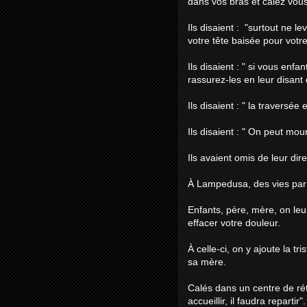
dans vos bras et calez vous
Ils disaient : "surtout ne l
votre tête baisée pour votre
Ils disaient : " si vous enfa
rassurez-les en leur disan
Ils disaient : " la traversé
Ils disaient : " On peut mour
Ils avaient omis de leur dire
À Lampedusa, des vies par 
Enfants, père, mère, on leu
effacer votre douleur.
À celle-ci, on y ajoute la tr
sa mère.
Calés dans un centre de rét
accueillir, il faudra repartir".