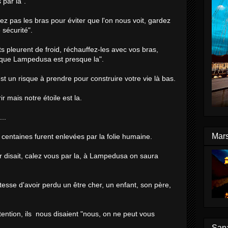
 par la".
evez pas les bras pour éviter que l'on nous voit, gardez
 sécurité".
nts pleurent de froid, réchauffez-les avec vos bras,
t que Lampedusa est presque la".
e est un risque à prendre pour construire votre vie là bas.
ir mais notre étoile est la.
...
Mars
centaines furent enlevées par la folie humaine.
r disait, calez vous par la, à Lampedusa on saura
istesse d'avoir perdu un être cher, un enfant, son père,
ention, ils nous disaient "nous, on ne peut vous
Sana