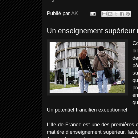
Publié par
AK
Un enseignement supérieur 
Co
bi
de
pô
su
qu
pr
en
qu
Un potentiel francilien exceptionnel
L’Île-de-France est une des premières 
matière d’enseignement supérieur, fact