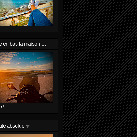
e en bas la maison …
e !
uté absolue ✨