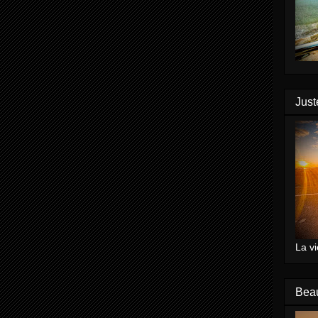
Just
La vi
Bea