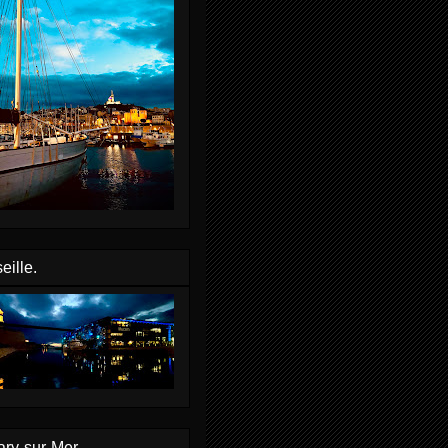
eille.
ry-sur-Mer.