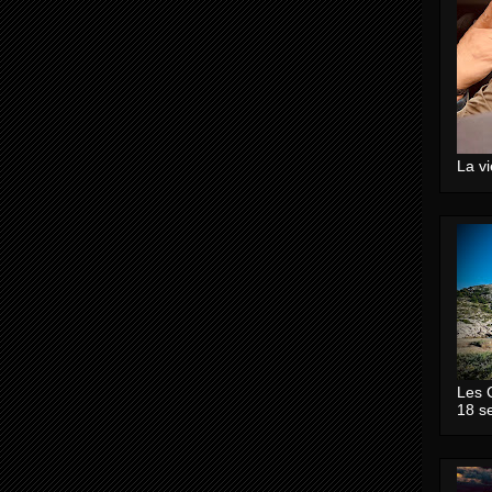
La v
Les 
18 s