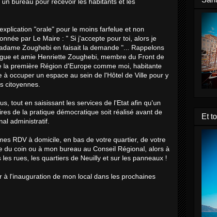
 un bureau pour recevoir les habitants et les
explication "orale" pour le moins farfelue et non
née par Le Maire : " Si j'accepte pour toi, alors je
Madame Zoughebi en faisait la demande "... Rappelons
ue et amie Henriette Zoughebi, membre du Front de
e la première Région d'Europe comme moi, habitante
me à occuper un espace au sein de l'Hôtel de Ville pour y
es citoyennes.
us, tout en saisissant les services de l'Etat afin qu'un
res de la pratique démocratique soit réalisé avant de
Et t
al administratif.
mes RDV à domicile, en bas de votre quartier, de votre
ie du coin ou à mon bureau au Conseil Régional, alors à
s les rues, les quartiers de Neuilly et sur les panneaux !
ter à l'inauguration de mon local dans les prochaines