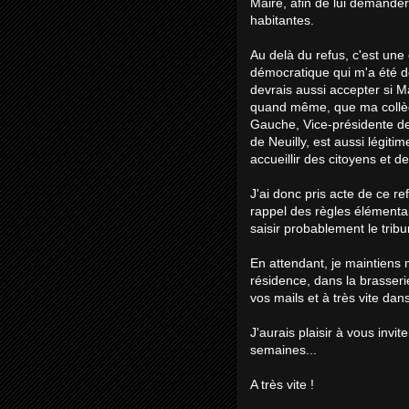
Maire, afin de lui demander
habitantes.
Au delà du refus, c'est une 
démocratique qui m'a été don
devrais aussi accepter si 
quand même, que ma collèg
Gauche, Vice-présidente d
de Neuilly, est aussi légiti
accueillir des citoyens et d
J'ai donc pris acte de ce ref
rappel des règles élémentai
saisir probablement le tribun
En attendant, je maintiens 
résidence, dans la brasser
vos mails et à très vite dan
J'aurais plaisir à vous invi
semaines...
A très vite !