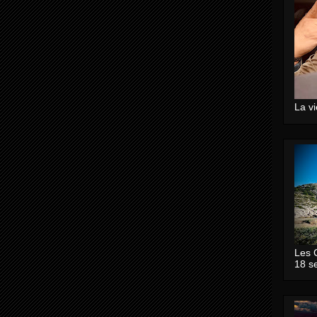
La v
Les 
18 s