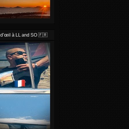
 d’œil à LL and SO 🇫🇷