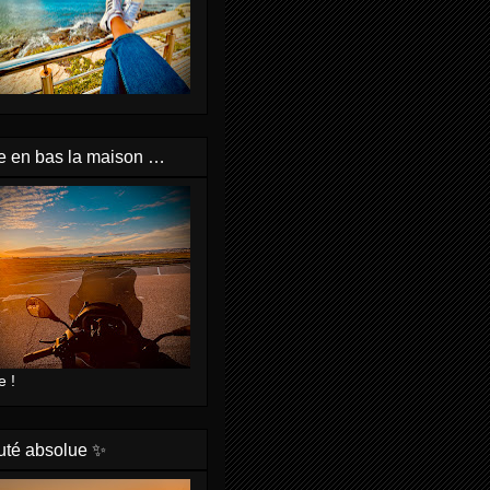
e en bas la maison …
e !
uté absolue ✨