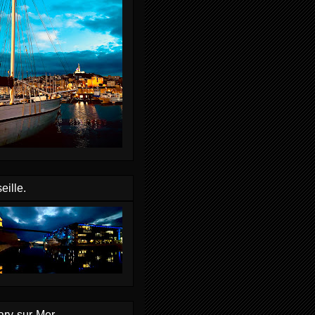
eille.
ry-sur-Mer.