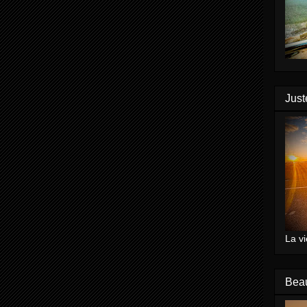
Just
La vi
Bea