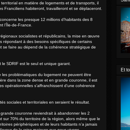
re territorial en matière de logements et de transports, il
 Franciliens habiteront, travailleront et se déplaceront.
i concerne les presque 12 millions d’habitants des 8
 l’Île-de-France.
 régionaux socialistes et républicains, la mise en œuvre
es répondant à des besoins spécifiques de certains
peut se faire au dépend de la cohérence stratégique de
le SDRIF est le seul et unique garant.
Et t
 que les problématiques du logement ne peuvent être
re dans la zone dense et en grande couronne, il est
es opérationnelles s’affranchissent d’une cohérence
s sociales et territoriales en seraient le résultat.
la grande couronne reviendrait à abandonner les 2
nt sur 70% du territoire de la région, alors même que le
ritoires périphériques et de leurs habitants n’a jamais
faveur de la crise majeure que nous vivons.