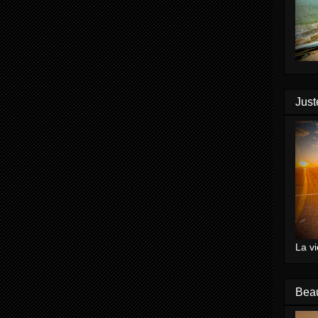
Just
La vi
Bea