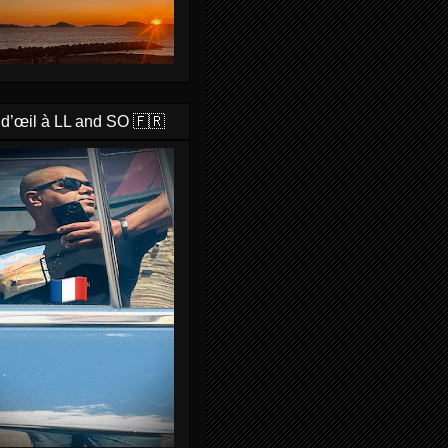
 d’œil à LL and SO 🇫🇷