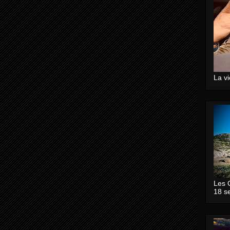
La v
Les 
18 s