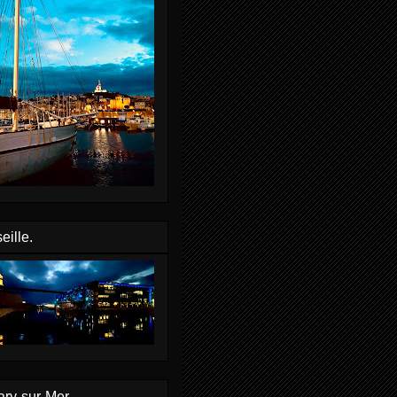
eille.
ry-sur-Mer.