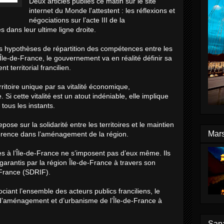
Deux articles publiés ce matin sur le site
internet du Monde l'attestent : les réflexions et
négociations sur l’acte III de la
s dans leur ultime ligne droite.
rs hypothèses de répartition des compétences entre les
’Île-de-France, le gouvernement va en réalité définir sa
territorial francilien.
rritoire unique par sa vitalité économique,
 Si cette vitalité est un atout indéniable, elle implique
tous les instants.
ose sur la solidarité entre les territoires et le maintien
Mars
hérence dans l’aménagement de la région.
s à l’Île-de-France ne s’imposent pas d’eux même. Ils
garantis par la région Île-de-France à travers son
-France (SDRIF).
ciant l’ensemble des acteurs publics franciliens, le
d’aménagement et d’urbanisme de l’Île-de-France à
Sana