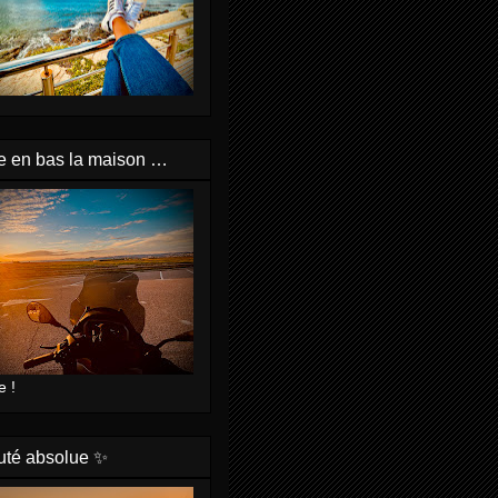
e en bas la maison …
e !
uté absolue ✨