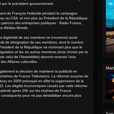
l par le précédent gouvernement.
ent de François Hollande pendant la campagne
veau au CSA, et non plus au Président de la République,
es patrons des entreprises publiques : Radio France,
nce Médias Monde.
a légitimité de ses membres se trouveront aussi
édit de désignation de ses membres, dont le nombre
 Président de la République ne nommant plus que le
égulation et les six autres membres (trois choisis par le
par celui de l'Assemblée) devront recevoir l'avis
es Affaires culturelles.
Mars
également la décision de maintenir la publicité en
 chaînes de France Télévisions. La réforme surprise de
rkozy en 2009 prévoyait en effet la suppression de la
015. Les dégâts économiques causés par cette réforme
ublicité après 20h sur les chaînes de France
z conséquents pour ne pas déstabiliser encore plus
Sana