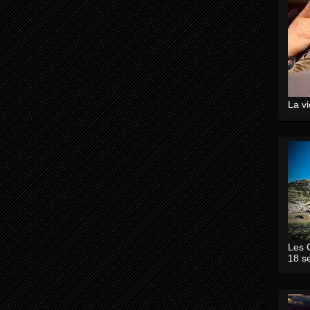
La v
Les 
18 s