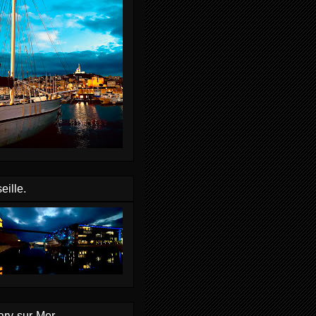
eille.
ry-sur-Mer.