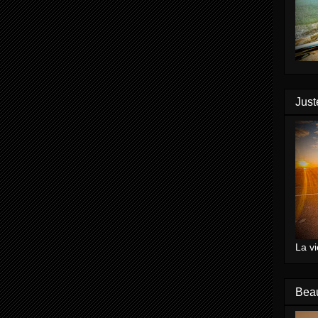
Just
La vi
Bea