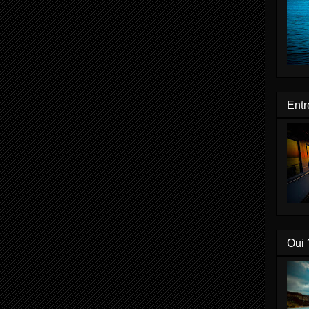
Entr
Oui 