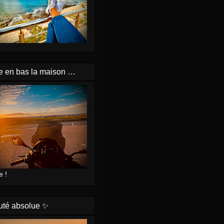
e en bas la maison …
e !
uté absolue ✨