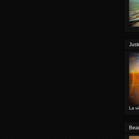
Just
La vi
Bea