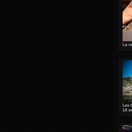
La v
Les 
18 s