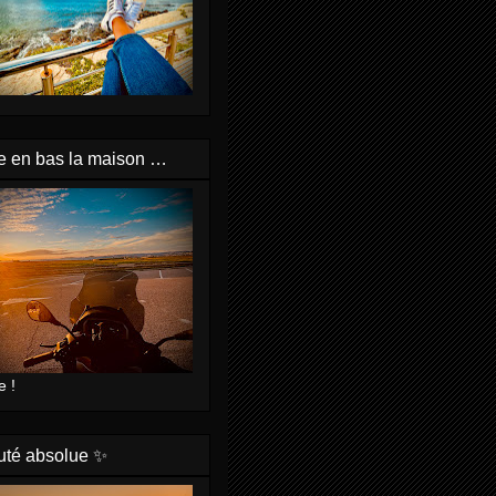
e en bas la maison …
e !
uté absolue ✨