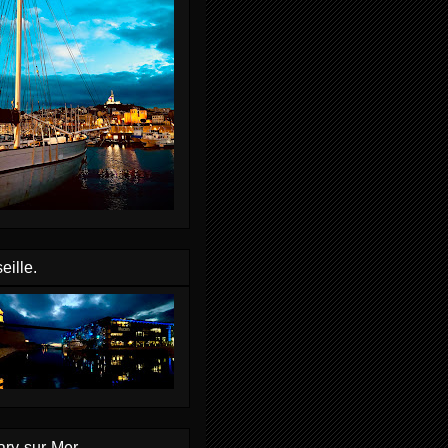
eille.
ry-sur-Mer.