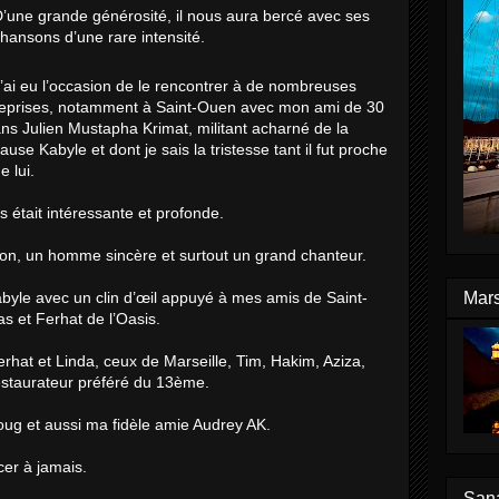
’une grande générosité, il nous aura bercé avec ses
hansons d’une rare intensité.
’ai eu l’occasion de le rencontrer à de nombreuses
eprises, notamment à Saint-Ouen avec mon ami de 30
ns Julien Mustapha Krimat, militant acharné de la
ause Kabyle et dont je sais la tristesse tant il fut proche
e lui.
 était intéressante et profonde.
, un homme sincère et surtout un grand chanteur.
Mars
yle avec un clin d’œil appuyé à mes amis de Saint-
ias et Ferhat de l’Oasis.
rhat et Linda, ceux de Marseille, Tim, Hakim, Aziza,
estaurateur préféré du 13ème.
oug et aussi ma fidèle amie Audrey AK.
er à jamais.
Sana