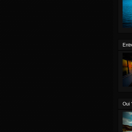
Entr
Oui 