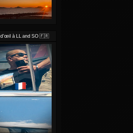
 d’œil à LL and SO 🇫🇷