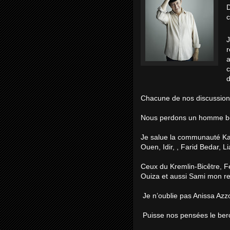
D
c
J
r
a
c
d
Chacune de nos discussions
Nous perdons un homme bon
Je salue la communauté Kab
Ouen, Idir, , Farid Bedar, L
Ceux du Kremlin-Bicêtre, Fe
Ouiza et aussi Sami mon r
Je n’oublie pas Anissa Azz
Puisse nos pensées le berc